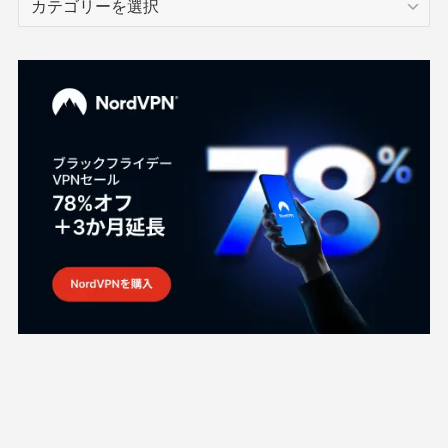
テ
ゴ
リ
ー