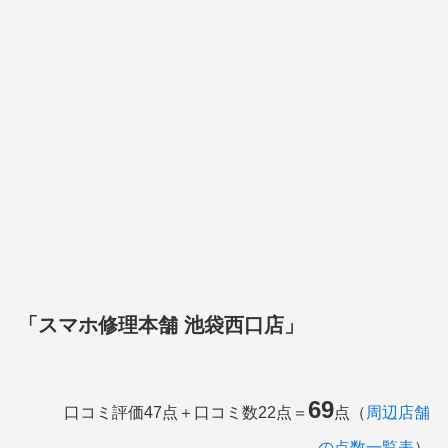
「スマホ修理本舗 池袋西口店」
69
口コミ評価47点＋口コミ数22点＝
点（
周辺店舗
の点数一覧表
）