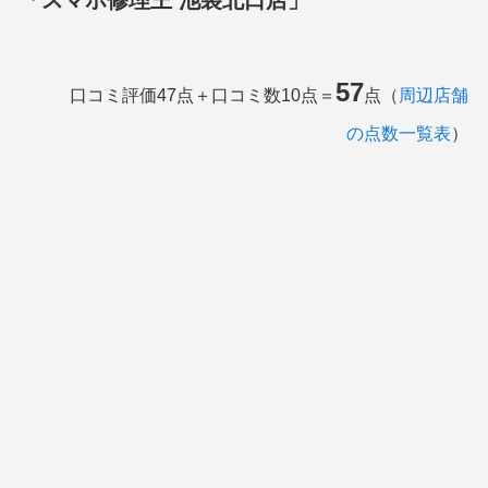
「スマホ修理王 池袋北口店」
57
口コミ評価47点＋口コミ数10点＝
点（
周辺店舗
の点数一覧表
）