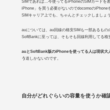
SIMであれば…今使ってるiPhoneのSIMカー
iPhone」を買う必要がないのでdocomoのiP
SIMキャリア上でも、ちゃんとチェックしましょ
auについては、au回線の格安SIMも一部あるも
SoftBankに至っては、そもそも回線利用してる
auとSoftBank版のiPhoneを使ってる人は現状大
う
道しかないのです。
自分がどれぐらいの容量を使うか確