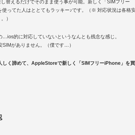
ドを差し替えるだけでそのまま使う事が可能。新しく「SIMフリー
honeを使ってた人はととてもラッキー♪です。（※ 対応状況は各格
う。）
のの…ios的に対応していないというなんとも残念な感じ。
格安SIMがありません。（僕です…）
人しく諦めて、AppleStoreで新しく「SIMフリーiPhone」を買
認