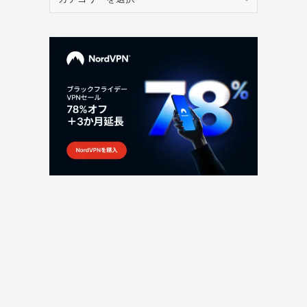
テ
ゴ
リ
ー