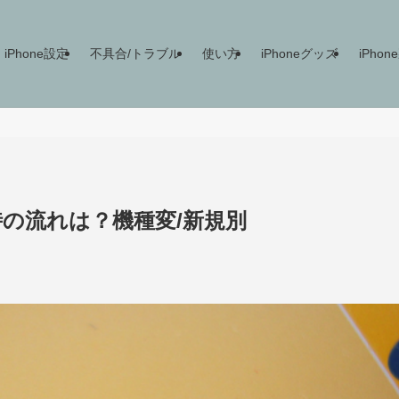
iPhone設定
不具合/トラブル
使い方
iPhoneグッズ
iPho
う時の流れは？機種変/新規別