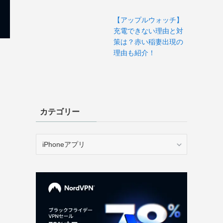
【アップルウォッチ】
充電できない理由と対
策は？赤い稲妻出現の
理由も紹介！
カテゴリー
カ
テ
ゴ
リ
ー