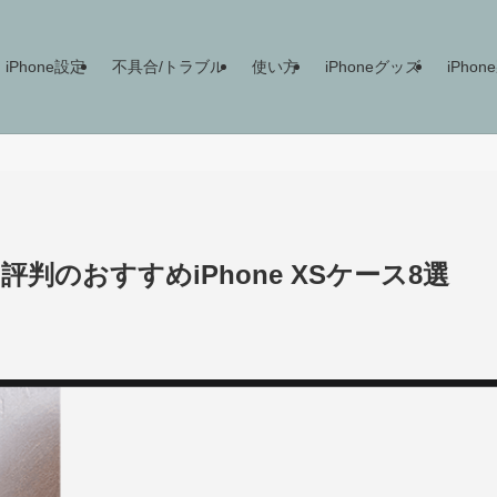
iPhone設定
不具合/トラブル
使い方
iPhoneグッズ
iPho
判のおすすめiPhone XSケース8選