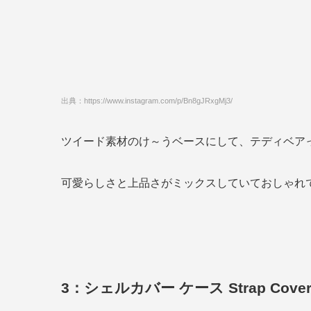
出典：https://www.instagram.com/p/Bn8gJRxgMj3/
ツイード素材のけ～うベースにして、テディベア
可愛らしさと上品さがミックスしていておしゃれ
3：シェルカバー ケース Strap Cove