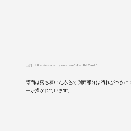
出典：https://www.instagram.com/p/BoTfMG5Arl-/
背面は落ち着いた赤色で側面部分は汚れがつきに
ーが描かれています。