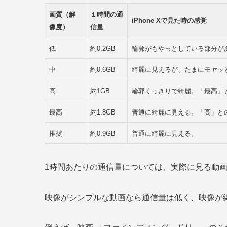
画質（解
１時間の通
iPhone Xで見た時の感覚
像度）
信量
低
約0.2GB
輪郭がもやっとしている部分が
中
約0.6GB
綺麗に見えるが、たまにモヤッ
高
約1GB
輪郭くっきりで綺麗。「最高」
最高
約1.8GB
普通に綺麗に見える。「高」と
推奨
約0.9GB
普通に綺麗に見える。
1時間あたりの通信量については、実際に見る動
映像がシンプルな動画なら通信量は低く、映像が