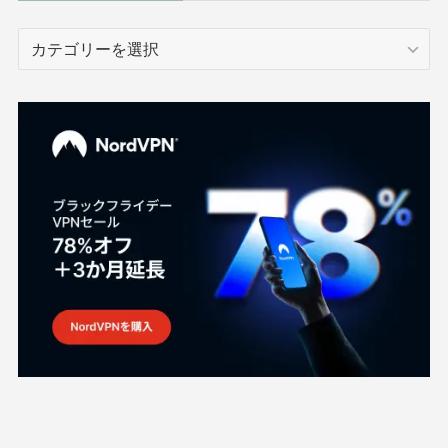
カ
テ
ゴ
リ
ー