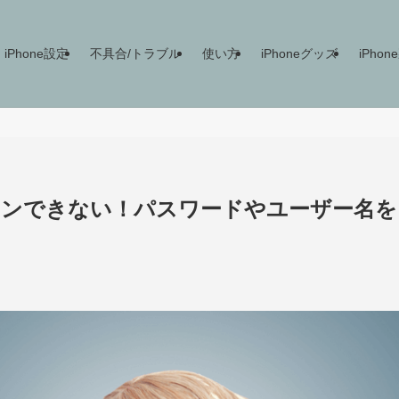
iPhone設定
不具合/トラブル
使い方
iPhoneグッズ
iPho
グインできない！パスワードやユーザー名を