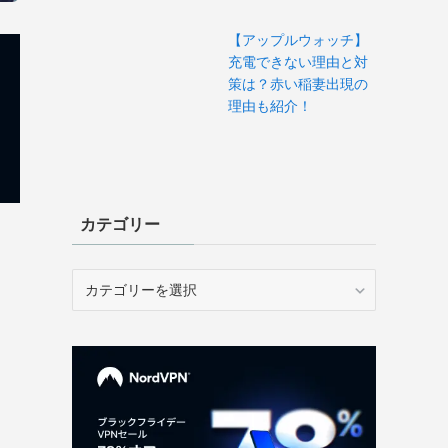
【アップルウォッチ】
充電できない理由と対
策は？赤い稲妻出現の
理由も紹介！
カテゴリー
カ
テ
ゴ
リ
ー