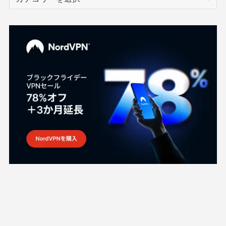
テ
ゴ
リ
ー