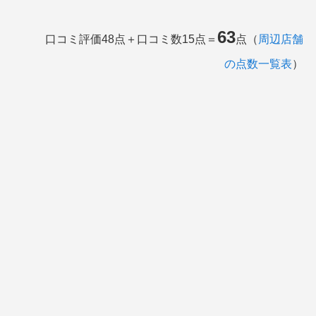
63
口コミ評価48点＋口コミ数15点＝
点（
周辺店舗
の点数一覧表
）