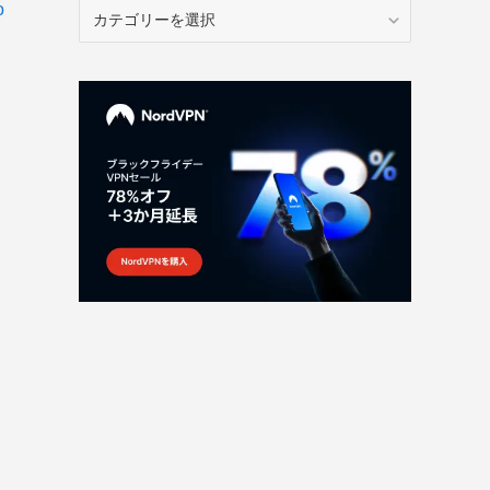
カ
o
テ
ゴ
リ
ー